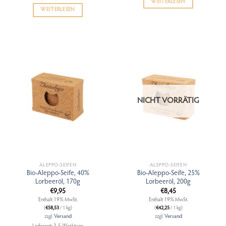
WEITERLESEN
WEITERLESEN
NICHT VORRÄTIG
ALEPPO-SEIFEN
ALEPPO-SEIFEN
Bio-Aleppo-Seife, 40%
Bio-Aleppo-Seife, 25%
Lorbeeröl, 170g
Lorbeeröl, 200g
€
9,95
€
8,45
Enthält 19% MwSt.
Enthält 19% MwSt.
(
€
58,53
/ 1 kg)
(
€
42,25
/ 1 kg)
zzgl.
Versand
zzgl.
Versand