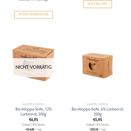
Lieferzeit: 3-5 Werktage
WEITERLESEN
IN DEN WARENKORB
NICHT VORRÄTIG
ALEPPO-SEIFEN
ALEPPO-SEIFEN
Bio-Aleppo-Seife, 12%
Bio-Aleppo-Seife, 6% Lorbeeröl,
Lorbeeröl, 200g
200g
€
6,95
€
5,95
Enthält 19% MwSt.
Enthält 19% MwSt.
(
€
34,80
/ 1 kg)
(
€
29,50
/ 1 kg)