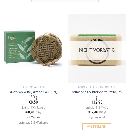
NICHT VORRÄTIG
ALEPPO-SEIFEN
ANDERE PFLEGEPRODUKTE
Aleppo-Seife, Amber & Oud,
reine Sheabutter-Seife, mild, 75
150 g
g
€
8,50
€
12,95
Enthält 19% MwSt.
Enthält 19% MwSt.
(
€
48,60
/ 1 kg)
(
€
17,20
/ 100 g)
zzgl.
Versand
zzgl.
Versand
Lieferzeit: 3-5 Werktage
WEITERLESEN