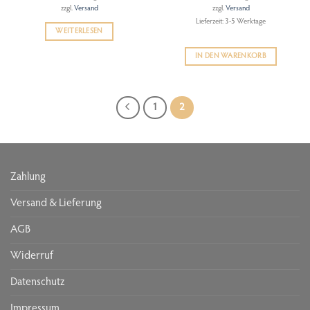
zzgl.
Versand
zzgl.
Versand
Lieferzeit: 3-5 Werktage
WEITERLESEN
IN DEN WARENKORB
1
2
Zahlung
Versand & Lieferung
AGB
Widerruf
Datenschutz
Impressum