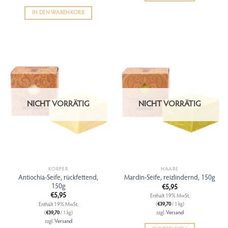
IN DEN WARENKORB
NICHT VORRÄTIG
NICHT VORRÄTIG
KÖRPER
HAARE
Antiochia-Seife, rückfettend,
Mardin-Seife, reizlindernd, 150g
150g
€
5,95
€
5,95
Enthält 19% MwSt.
Enthält 19% MwSt.
(
€
39,70
/ 1 kg)
zzgl.
Versand
(
€
39,70
/ 1 kg)
zzgl.
Versand